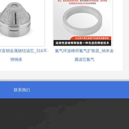
直销金属烧结滤芯_316不
氮气环波峰焊氮气扩散器_纳米金
锈钢多
属滤芯氮气
联系我们