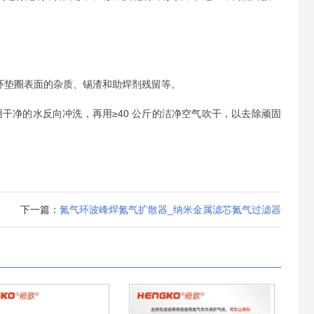
环垫圈表面的杂质、锡渣和助焊剂残留等。
，然后用干净的水反向冲洗，再用≥40 公斤的洁净空气吹干，以去除顽固
下一篇：
氮气环波峰焊氮气扩散器_纳米金属滤芯氮气过滤器