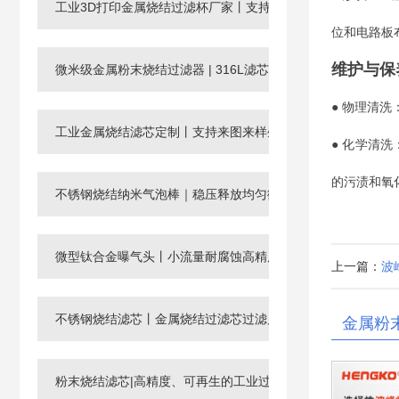
工业3D打印金属烧结过滤杯厂家丨支持非标定制
位和电路板
维护与保
微米级金属粉末烧结过滤器 | 316L滤芯厂家，孔径0.003-120μ
● 物理清
工业金属烧结滤芯定制丨支持来图来样生产微孔过滤元件
● 化学清洗
的污渍和氧
不锈钢烧结纳米气泡棒｜稳压释放均匀微纳米气泡
微型钛合金曝气头丨小流量耐腐蚀高精度工业微孔气体分布器
上一篇：
波
不锈钢烧结滤芯丨金属烧结过滤芯过滤片滤管
金属粉
粉末烧结滤芯|高精度、可再生的工业过滤核心元件