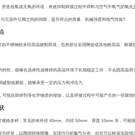
化：营造低氧或无氧的环境，有效抑制焊接过程中焊料与空气中氧气的氧
CB 与元器件引脚之间的间隙，提升焊点的质量、机械强度和电气性能7.
点
通常由不锈钢粉末经高温烧制而成，也有部分采用陶瓷或其他耐高温、耐腐
的特性，能够在选择性波峰焊的高温环境下长期稳定工作，不会因高温而变
易破裂或磨损，能够承受一定的压力和冲击力;
，可抵抗助焊剂等化学物质的侵蚀，以及焊接过程中可能产生的一些腐蚀
状
寸规格多样，常见的有外径 60mm、内径 50mm、厚度 10mm 等，
一般为环形，以围绕焊接喷嘴，实现均匀的氮气分布。但也可以根据实际