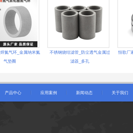
焊氮气环_金属纳米氮
不锈钢烧结滤管_防尘透气金属过
恒歌厂家
气垫圈
滤器_多孔
产品中心
应用案例
新闻动态
关于我们