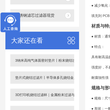
● 减少氧
不锈钢滤芯过滤器现货
填充到 P
材质与特
● 材质：
大家还在看
● 特点：
具有耐高温
3纳米高纯气体面密封垫片丨粉末烧结过滤片
强度好，不
垫片式烧结过滤片丨半导体多孔烧结金属滤芯
耐腐蚀性强
规格与形
3D打印机烧结过滤杯｜金属粉末过滤与回收滤芯
● 规格：尺
● 形状：