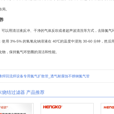
布局。
养
m
洗：可以用清洁液反冲、干净的气体反吹或者超声波清洗等方式，去除氮气
：使用 3%-5% 的氢氧化钠溶液在 40℃的温度中浸泡 30-60 分钟
化物，保持氮气环垫圈的清洁和性能。
峰焊回流焊设备专用氮气扩散管_透气耐腐蚀不锈钢氮气管
末烧结过滤器 产品推荐