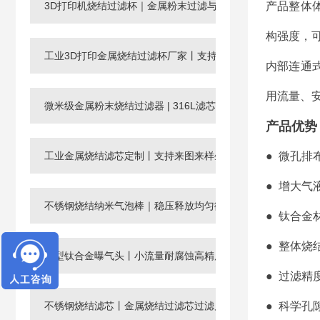
3D打印机烧结过滤杯｜金属粉末过滤与回收滤芯
产品整体
构强度，
工业3D打印金属烧结过滤杯厂家丨支持非标定制
内部连通
用流量、
微米级金属粉末烧结过滤器 | 316L滤芯厂家，孔径0.003-120μ
产品优势
工业金属烧结滤芯定制丨支持来图来样生产微孔过滤元件
● 微孔
● 增大
不锈钢烧结纳米气泡棒｜稳压释放均匀微纳米气泡
● 钛合
● 整体
微型钛合金曝气头丨小流量耐腐蚀高精度工业微孔气体分布器
● 过滤精度
不锈钢烧结滤芯丨金属烧结过滤芯过滤片滤管
● 科学