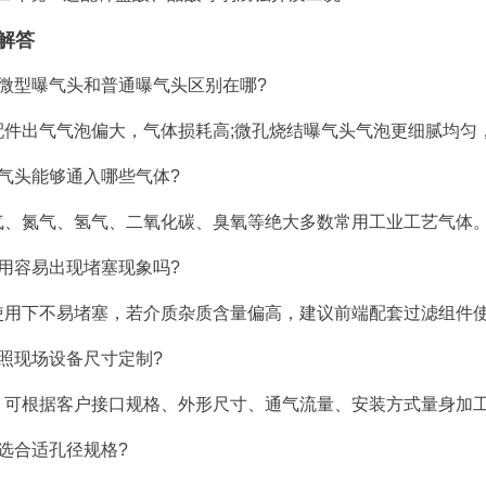
解答
金微型曝气头和普通曝气头区别在哪?
配件出气气泡偏大，气体损耗高;微孔烧结曝气头气泡更细腻均匀
气头能够通入哪些气体?
气、氮气、氢气、二氧化碳、臭氧等绝大多数常用工业工艺气体
用容易出现堵塞现象吗?
使用下不易堵塞，若介质杂质含量偏高，建议前端配套过滤组件
照现场设备尺寸定制?
，可根据客户接口规格、外形尺寸、通气流量、安装方式量身加
选合适孔径规格?