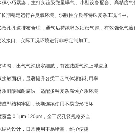
体积小巧紧凑，主打实验级微量曝气、小型设备配套、高精度气
可长期稳定运行在臭氧环境、弱酸性介质等特殊复杂工况当中。
式微孔孔道排布合理，通气后持续释放细密气泡，有效强化气液
安装接口、实际工况环境进行非标定制加工。
m
排布均匀，出气气泡稳定细腻，有效减缓气泡上浮速度
气液接触面积，显著提升各类工艺气体溶解利用率
金材质耐酸碱耐腐蚀，适配多种复杂腐蚀介质环境
烧结成型结构牢固，长期连续使用不易变形损坏
覆盖 0.1μm-120μm，全工况孔径规格齐全
孔隙结构设计，日常使用不易堵塞，维护便捷