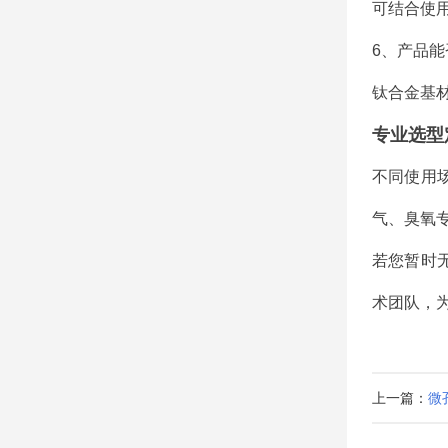
可结合使
6、产品能
钛合金基
专业选型
不同使用
气、臭氧
若您暂时
术团队，
上一篇：
微