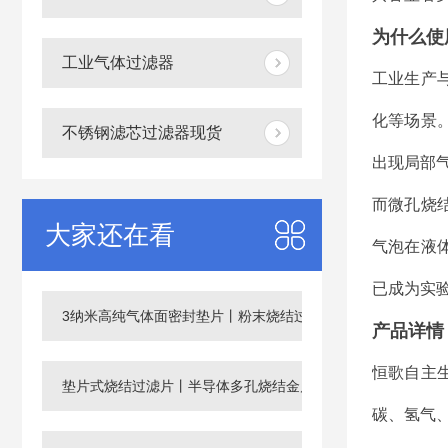
为什么使
工业气体过滤器
工业生产
化等场景
不锈钢滤芯过滤器现货
出现局部
而微孔烧
大家还在看
气泡在液
已成为实
3纳米高纯气体面密封垫片丨粉末烧结过滤片
产品详情
恒歌自主
垫片式烧结过滤片丨半导体多孔烧结金属滤芯
碳、氢气