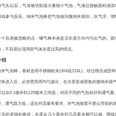
曝气头以后，气体被切割成大量细小气泡，气液总接触面积成倍
解或参与反应。纳米气泡棒把气泡做到微纳米级别，在气浮、增
一个容易被忽略的点：曝气棒本身是沿长度方向均匀出气的。跟
匀，不容易出现局部气体浓度过高的情况。
介绍
米气泡棒，基材选用不锈钢粉末(304或316L)，经过模压成
腔体进入后，从管壁四周均匀渗出，在水里形成密集的微纳米级
以在0.1微米到120微米之间选，对应不同的气泡粒径和通气
些，通气阻力低，适合对流量有要求、对气泡细度不那么苛刻的
常见的是细长棒状，长度从几十毫米到几百毫米都可以做。两端