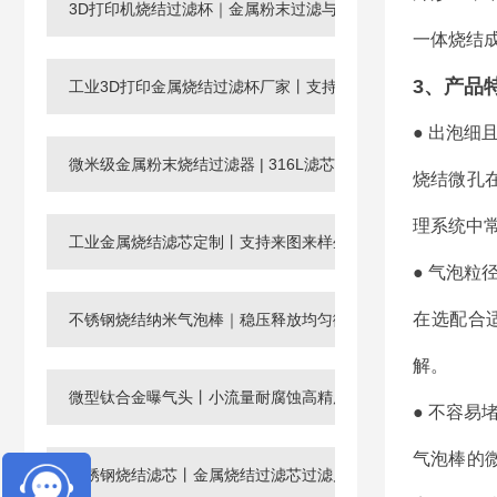
3D打印机烧结过滤杯｜金属粉末过滤与回收滤芯
一体烧结
3、产品
工业3D打印金属烧结过滤杯厂家丨支持非标定制
● 出泡细
微米级金属粉末烧结过滤器 | 316L滤芯厂家，孔径0.003-120μ
烧结微孔
理系统中
工业金属烧结滤芯定制丨支持来图来样生产微孔过滤元件
● 气泡粒
在选配合
不锈钢烧结纳米气泡棒｜稳压释放均匀微纳米气泡
解。
微型钛合金曝气头丨小流量耐腐蚀高精度工业微孔气体分布器
● 不容易
气泡棒的
不锈钢烧结滤芯丨金属烧结过滤芯过滤片滤管