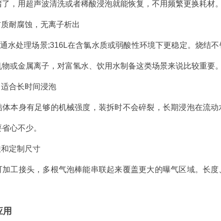
堵了，用超声波清洗或者稀酸浸泡就能恢复，不用频繁更换耗材
材质耐腐蚀，无离子析出
普通水处理场景;316L在含氯水质或弱酸性环境下更稳定。烧
机物或金属离子，对富氢水、饮用水制备这类场景来说比较重要
，适合长时间浸泡
结体本身有足够的机械强度，装拆时不会碎裂，长期浸泡在流动
要省心不少。
联和定制尺寸
可加工接头，多根气泡棒能串联起来覆盖更大的曝气区域。长度
应用