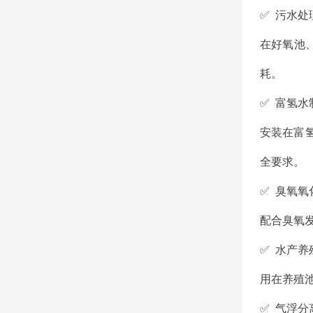
✅ 污水处
在好氧池
耗。
✅ 富氢水
安装在富
全要求。
✅ 臭氧氧
配合臭氧
✅ 水产养
用在养殖
✅ 气浮分