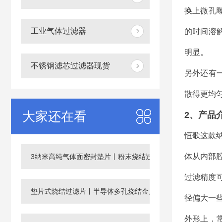
换上微孔
工业气体过滤器
的时间溶
明显。
不锈钢滤芯过滤器现货
另外还有
散得更均
大家还在看
2、产品
恒歌这款纳
体从内部
3纳米高纯气体面密封垫片丨粉末烧结过滤片
过滤精度可
垫片式烧结过滤片丨半导体多孔烧结金属滤芯
径偏大一
外形上，