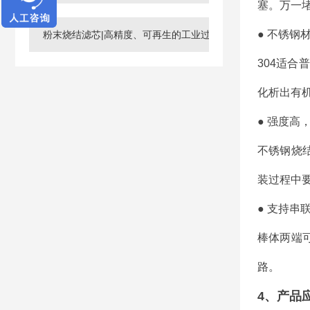
塞。万一
● 不锈钢
粉末烧结滤芯|高精度、可再生的工业过滤核心元件
304适合
化析出有
● 强度高
不锈钢烧
装过程中
● 支持串
棒体两端
路。
4、产品