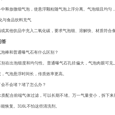
备中释放微细气泡，使悬浮颗粒随气泡上浮分离。气泡细且均匀
碳化与食品饮料充气
酒或其他饮品中充入二氧化碳，要求气泡细、溶解快、材质符合
问答
气泡棒和普通曝气石有什么区别？
区别在出泡细度和均匀性。普通曝气石孔径偏大，气泡肉眼可见
状，气泡悬浮时间长，传质效率更高。
了会不会堵？堵了怎么办？
水质配合前端气体过滤，可以长期不堵。万一气量变小，拆下来
能恢复。316L不怕这些清洗剂。