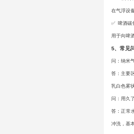
在气浮设
✅ 啤酒
用于向啤
5、常见
问：纳米
答：主要
乳白色雾
问：用久
答：正常
冲洗，基本