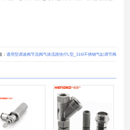
篇：
通用型调速阀节流阀气体流路快拧L型_316l不锈钢气缸调节阀