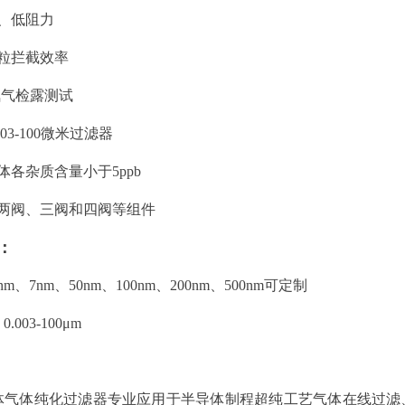
、低阻力
粒拦截效率
%氨气检露测试
003-100微米过滤器
体各杂质含量小于5ppb
置两阀、三阀和四阀等组件
：
nm、7nm、50nm、100nm、200nm、500nm可定制
：
0.003-100μ
m
体气体纯化过滤器专业应用于半导体制程超纯工艺气体在线过滤