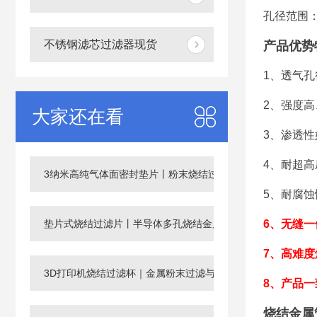
孔径范围：0
不锈钢滤芯过滤器现货
产品优势
1、透气
2、强度
大家还在看
3、渗透
4、耐超
3纳米高纯气体面密封垫片丨粉末烧结过滤片
5、耐腐
垫片式烧结过滤片丨半导体多孔烧结金属滤芯
6、无缝
7、高难
3D打印机烧结过滤杯｜金属粉末过滤与回收滤芯
8、产品一
烧结金属