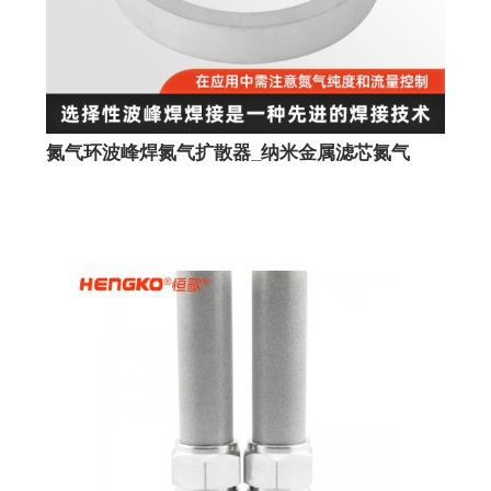
氮气环波峰焊氮气扩散器_纳米金属滤芯氮气