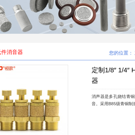
元件消音器
您的位置：
定制1/8″ 1
器
消声器是多孔烧结青铜
音。采用B85级青铜制造