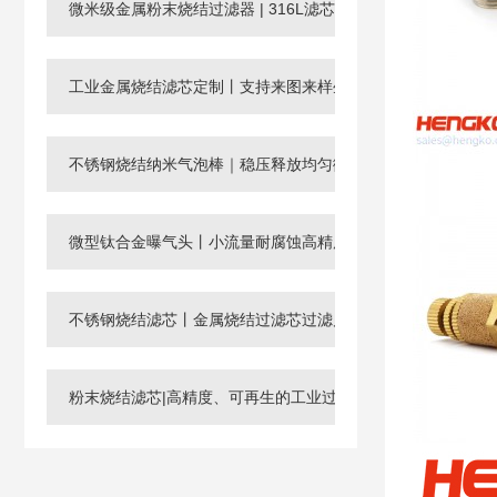
微米级金属粉末烧结过滤器 | 316L滤芯厂家，孔径0.003-120μ
工业金属烧结滤芯定制丨支持来图来样生产微孔过滤元件
不锈钢烧结纳米气泡棒｜稳压释放均匀微纳米气泡
微型钛合金曝气头丨小流量耐腐蚀高精度工业微孔气体分布器
不锈钢烧结滤芯丨金属烧结过滤芯过滤片滤管
粉末烧结滤芯|高精度、可再生的工业过滤核心元件