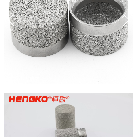
双击可放大
1
/
3