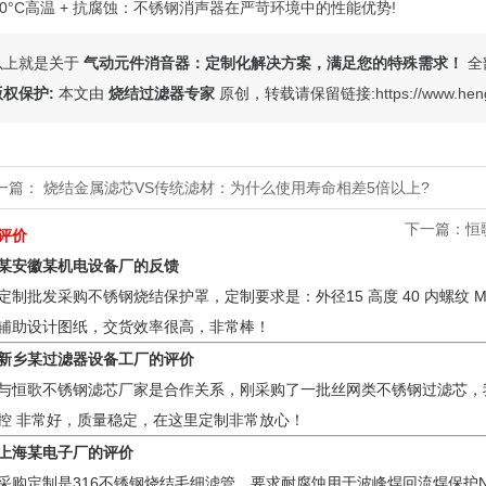
00°C高温 + 抗腐蚀：不锈钢消声器在严苛环境中的性能优势‌!
以上就是关于
气动元件消音器：定制化解决方案，满足您的特殊需求！
全
版权保护:
本文由
烧结过滤器专家
原创，转载请保留链接:
https://www.he
一篇：
烧结金属滤芯VS传统滤材：为什么使用寿命相差5倍以上?
下一篇：
恒
评价
某安徽某机电设备厂的反馈
定制批发采购不锈钢烧结保护罩，定制要求是：外径15 高度 40 内螺纹 M1
辅助设计图纸，交货效率很高，非常棒！
新乡某过滤器设备工厂的评价
与恒歌不锈钢滤芯厂家是合作关系，刚采购了一批丝网类不锈钢过滤芯，
控 非常好，质量稳定，在这里定制非常放心！
上海某电子厂的评价
采购定制是316不锈钢烧结毛细滤管，要求耐腐蚀用于波峰焊回流焊保护