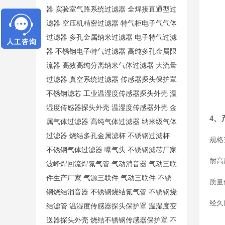
器
实验室气路系统过滤器
全焊接直通型过
滤器
空压机精密过滤器
特气柜电子气气体
过滤器
多孔金属纳米过滤器
电子特气过滤
器
不锈钢电子特气过滤器
高纯多孔金属限
流器
高效高纯分离纳米气体过滤器
大流量
过滤器
真空系统过滤器
传感器探头保护罩
不锈钢滤芯
工业温湿度传感器探头外壳
温
湿度传感器探头外壳
温湿度传感器外壳
金
4、
属气体过滤器
高纯气体过滤器
纳米级气体
过滤器
烧结多孔金属滤杯
不锈钢过滤杯
规格
不锈钢气体过滤器
曝气头
不锈钢滤芯厂家
耐高
波峰焊回流焊氮气管
气动消音器
气动三联
件生产厂家
气源三联件
气动三联件
不锈
质量
钢烧结消音器
不锈钢烧结氮气管
不锈钢烧
经久
结滤管
温湿度传感器探头保护罩
温湿度变
送器探头外壳
烧结不锈钢传感器保护罩
不